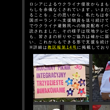
ロシアによるウクライナ侵攻からまも
らしを余儀なくされています。いまだ
ることを」との思いから、私たちは令
国ポーランドへ支援物資を送り続けて
でウクライナ避難民への物資配布イベ
読されました。その様子は現地テレビ
も、皆さまの祈りやご協力は確かに届
い、これからもできる形で支援を続け
※詳細は
教区報第14号
に掲載してお